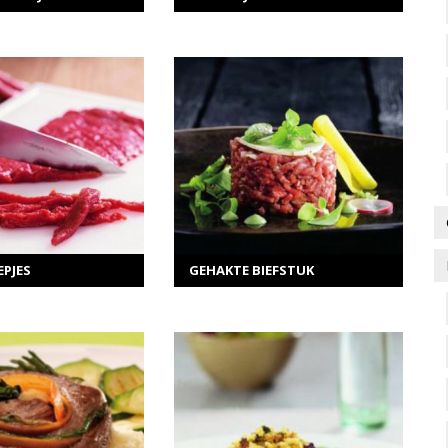
ER INFORMATIE
MEER INFORMATIE
ecteer opties
Selecteer opties
PJES
GEHAKTE BIEFSTUK
MEER INFORMATIE
ER INFORMATIE
ecteer opties
TOEVOEGEN AAN WINKELWAGEN