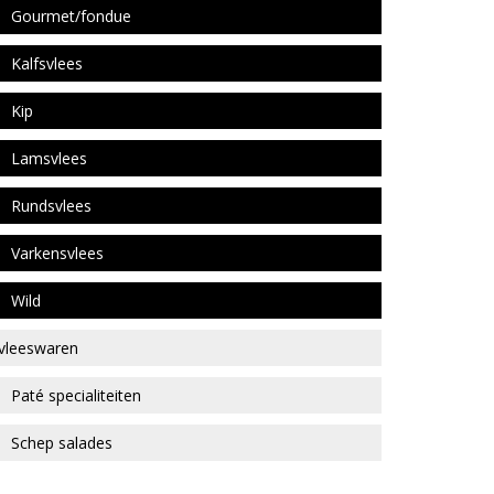
Gourmet/fondue
Kalfsvlees
Kip
Lamsvlees
Rundsvlees
Varkensvlees
Wild
vleeswaren
Paté specialiteiten
Schep salades