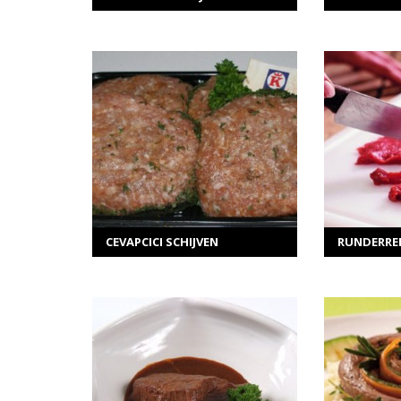
MEER INFORMATIE
ME
Selecteer opties
Sel
CEVAPCICI SCHIJVEN
RUNDERREE
MEER INFORMATIE
ME
Selecteer opties
Sel