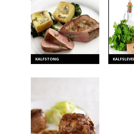
MEER INFORMATIE
ME
Selecteer opties
Sel
KALFSTONG
KALFSLEVE
MEER INFORMATIE
Selecteer opties