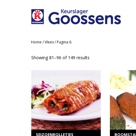
Home
/
Vlees
/ Pagina 6
Showing 81–96 of 149 results
MEER INFORMATIE
ME
Selecteer opties
Sel
SEIZOENROLLETJES
BOOMSTA