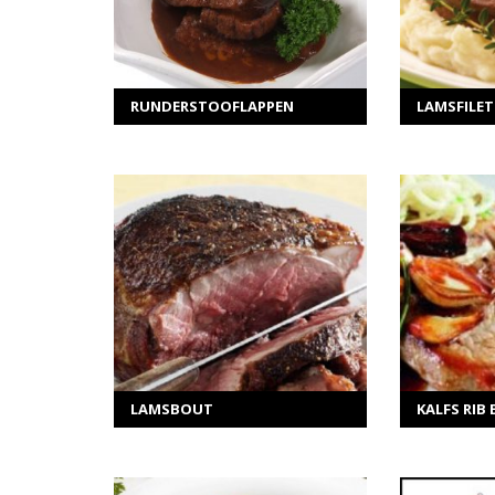
RUNDERSTOOFLAPPEN
LAMSFILET
MEER INFORMATIE
ME
Selecteer opties
Sel
LAMSBOUT
KALFS RIB 