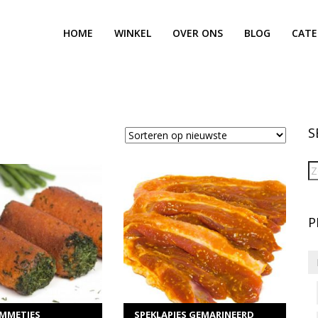
HOME
WINKEL
OVER ONS
BLOG
CATE
S
P
ER INFORMATIE
MEER INFORMATIE
ecteer opties
Selecteer opties
MMETJES
SPEKLAPJES GEMARINEERD