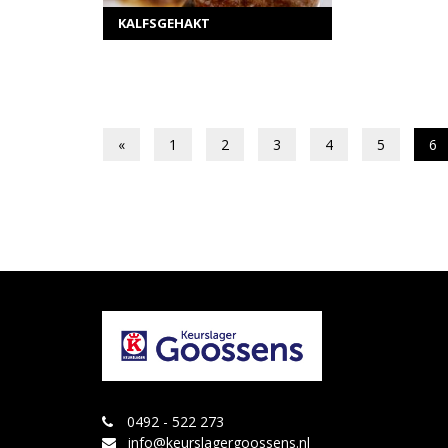
KALFSGEHAKT
«
1
2
3
4
5
6
0492 - 522 273
info@keurslagergoossens.nl