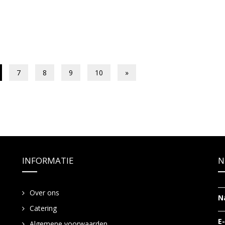
7
8
9
10
»
INFORMATIE
N
Over ons
N
Catering
E
Algemene voorwaarden