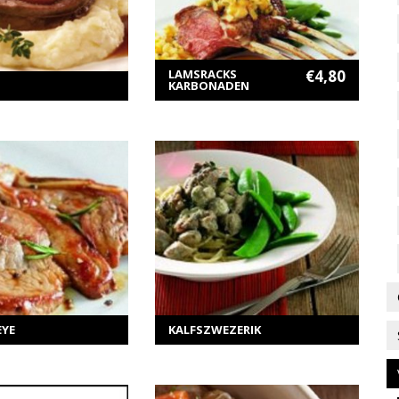
LAMSRACKS
€
4,80
KARBONADEN
ER INFORMATIE
MEER INFORMATIE
ecteer opties
Selecteer opties
EYE
KALFSZWEZERIK