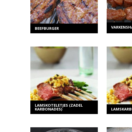
VARKENSH
BEEFBURGER
MEER INFORMATIE
ME
Selecteer opties
Sel
LAMSKOTELETJES (ZADEL
KARBONADES)
LAMSKAR