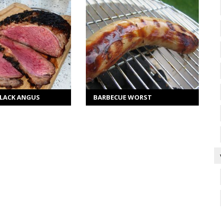
ER INFORMATIE
MEER INFORMATIE
ecteer opties
Selecteer opties
BLACK ANGUS
BARBECUE WORST