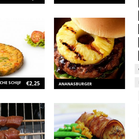
ER INFORMATIE
MEER INFORMATIE
Selecteer opties
EN AAN WINKELWAGEN
CHE SCHIJF
€
2,25
ANANASBURGER
ER INFORMATIE
MEER INFORMATIE
Selecteer opties
EN AAN WINKELWAGEN