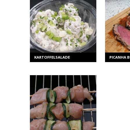
MEER INFORMATIE
ME
Selecteer opties
Sel
KARTOFFELSALADE
PICANHA 
MEER INFORMATIE
TOEVOEGEN AAN WINKELWAGEN