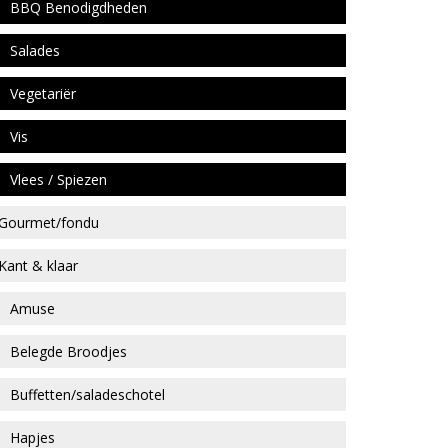
BBQ Benodigdheden
Salades
Vegetariër
Vis
Vlees / Spiezen
Gourmet/fondu
Kant & klaar
Amuse
Belegde Broodjes
Buffetten/saladeschotel
Hapjes