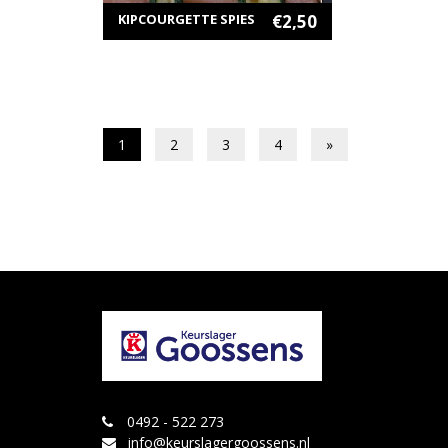
KIPCOURGETTE SPIES
€
2,50
1
2
3
4
»
0492 - 522 273
info@keurslagergoossens.nl