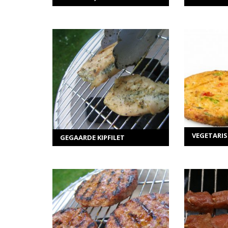
ME
MEER INFORMATIE
Selecteer opties
TOEVOEG
VEGETARIS
GEGAARDE KIPFILET
ME
MEER INFORMATIE
Selecteer opties
TOEVOEG