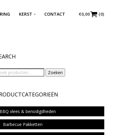
RING
KERST
CONTACT
€
0,00
(0)
EARCH
Zoeken
RODUCTCATEGORIEËN
BBQ vlees & benodigdheden
Barbecue Pakketten