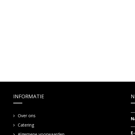
INFORMATIE
N
Over ons
N
Catering
E
Algemene voorwaarden