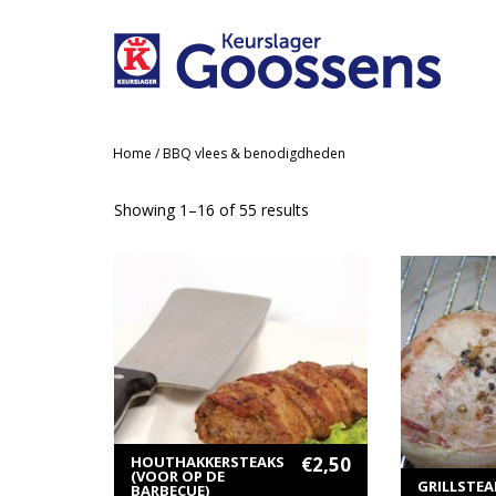
Home
/ BBQ vlees & benodigdheden
Showing 1–16 of 55 results
MEER INFORMATIE
ME
TOEVOEGEN AAN WINKELWAGEN
TOEVOEG
HOUTHAKKERSTEAKS
€
2,50
(VOOR OP DE
GRILLSTEA
BARBECUE)