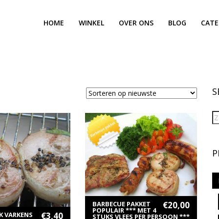
HOME
WINKEL
OVER ONS
BLOG
CATE
S
P
ER INFORMATIE
MEER INFORMATIE
EN AAN WINKELWAGEN
TOEVOEGEN AAN WINKELWAGEN
BARBECUE PAKKET
€
20,00
POPULAIR *** MET 4
K VARKENS
€
3,40
STUKS VLEES PER PERSOON ***