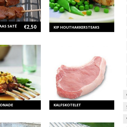
AAS SATÉ
€
2,50
KIP HOUTHAKKERSTEAKS
ER INFORMATIE
MEER INFORMATIE
ecteer opties
Selecteer opties
BONADE
KALFSKOTELET