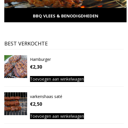
BBQ VLEES & BENODIGDHEDEN
...
BEKIJK CATEGORIE
BEST VERKOCHTE
Hamburger
€
2,30
Toevoegen aan winkelwagen
varkenshaas saté
€
2,50
Toevoegen aan winkelwagen