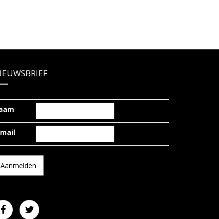
IEUWSBRIEF
aam
-mail