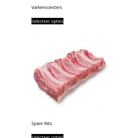
Varkensoesters
Selecteer opties
Spare Ribs
Selecteer opties