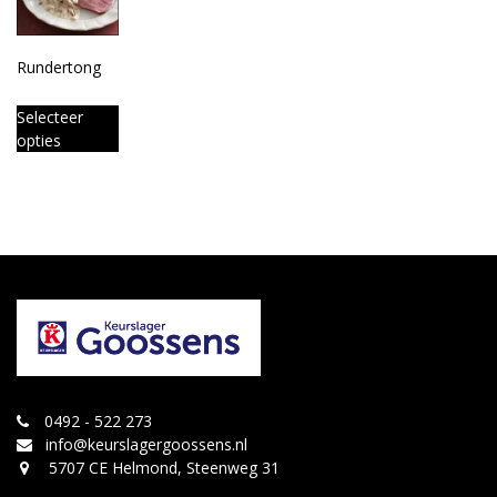
Rundertong
Selecteer
opties
0492 - 522 273
info@keurslagergoossens.nl
5707 CE Helmond, Steenweg 31