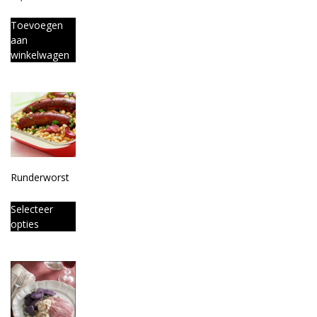
Toevoegen
aan
winkelwagen
Runderworst
Selecteer
opties