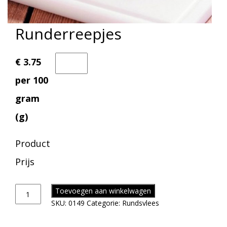
Runderreepjes
€ 3.75
per 100
gram
(g)
Product
Prijs
Toevoegen aan winkelwagen
SKU:
0149
Categorie:
Rundsvlees