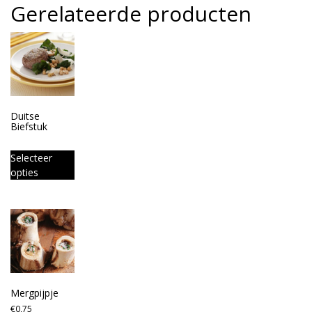
Gerelateerde producten
Duitse
Biefstuk
Selecteer
opties
Mergpijpje
€
0,75