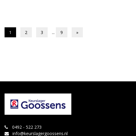
1
2
3
...
9
»
0492 - 522 273
info@keurslagergoossens.nl