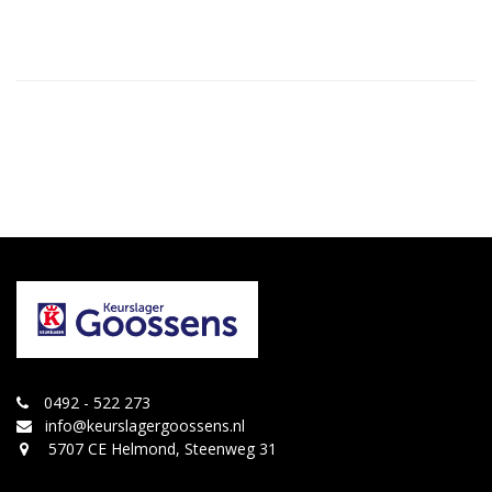
0492 - 522 273
info@keurslagergoossens.nl
5707 CE Helmond, Steenweg 31