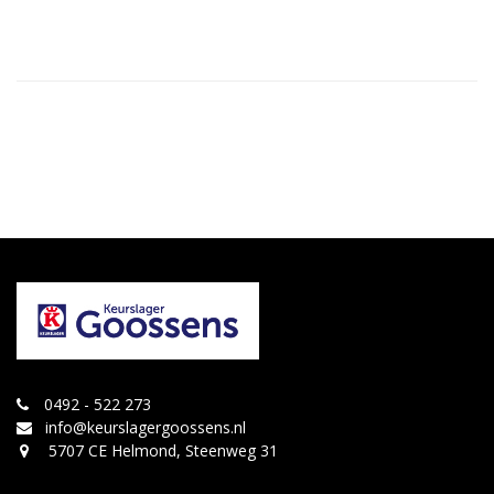
0492 - 522 273
info@keurslagergoossens.nl
5707 CE Helmond, Steenweg 31