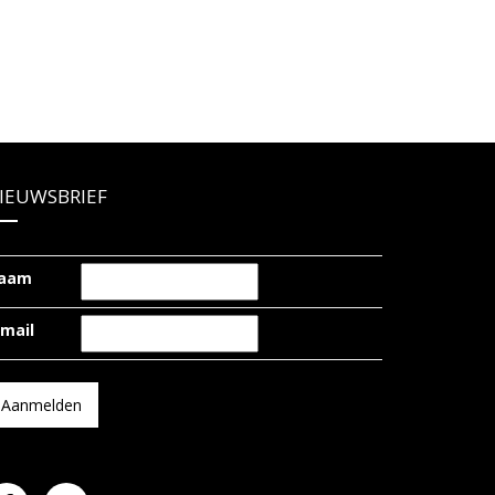
IEUWSBRIEF
aam
-mail