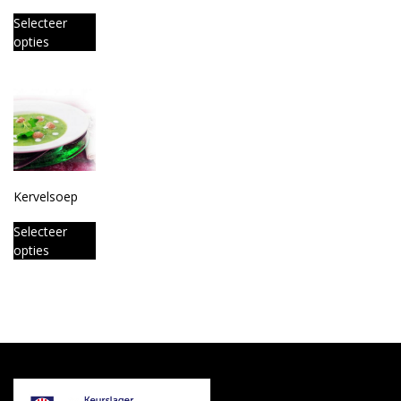
Selecteer
opties
Kervelsoep
Selecteer
opties