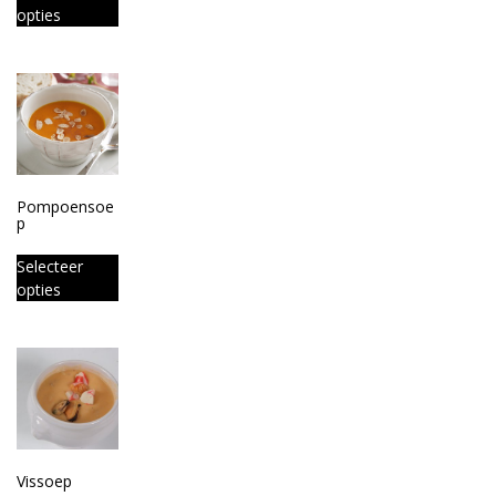
opties
Pompoensoe
p
Selecteer
opties
Vissoep