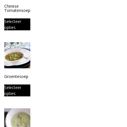
Chinese
Tomatensoep
Selecteer
opties
Groentesoep
Selecteer
opties