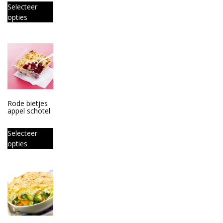
Selecteer
opties
Rode bietjes
appel schotel
Selecteer
opties