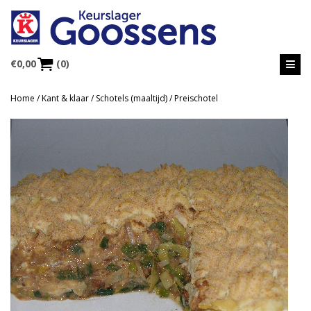
€
0,00
(0)
Home
/
Kant & klaar
/
Schotels (maaltijd)
/ Preischotel