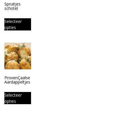
Spruitjes
schotel
Selecteer
opties
ProvenÇaalse
Aardappeltjes
Selecteer
opties