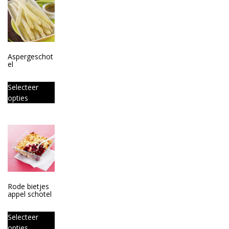
Aspergeschot
el
Selecteer
opties
Rode bietjes
appel schotel
Selecteer
opties