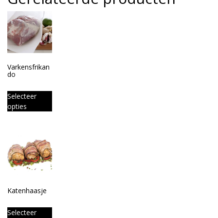
Varkensfrikan
do
Selecteer
opties
Katenhaasje
Selecteer