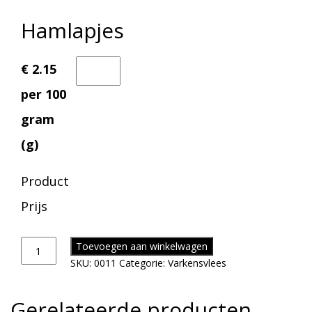
Hamlapjes
€ 2.15
per 100
gram
(g)
Product
Prijs
Toevoegen aan winkelwagen
SKU:
0011
Categorie:
Varkensvlees
Gerelateerde producten