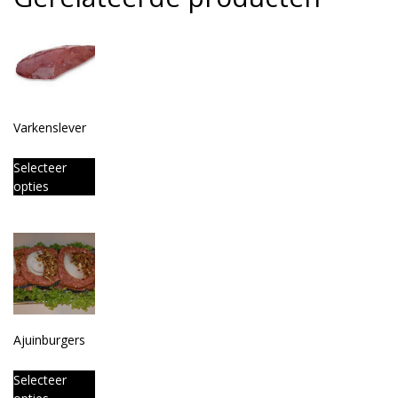
Varkenslever
Selecteer
opties
Ajuinburgers
Selecteer