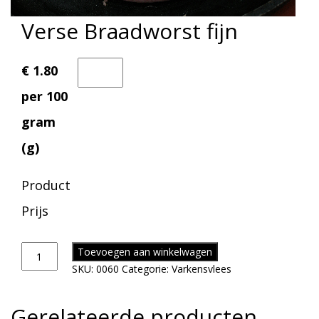
Verse Braadworst fijn
€ 1.80
per 100
gram
(g)
Product
Prijs
Toevoegen aan winkelwagen
SKU:
0060
Categorie:
Varkensvlees
Gerelateerde producten