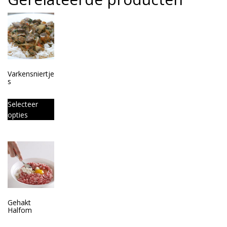
Varkensniertje
s
Selecteer
opties
Gehakt
Halfom