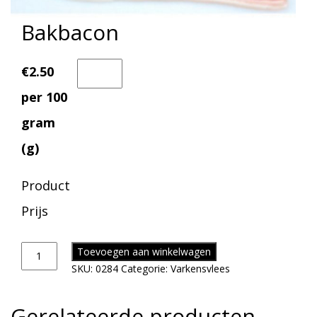
Bakbacon
€2.50
per 100
gram
(g)
Product
Prijs
Toevoegen aan winkelwagen
SKU:
0284
Categorie:
Varkensvlees
Gerelateerde producten