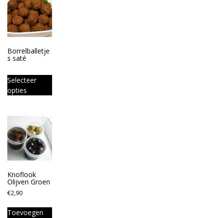
Borrelballetje
s saté
Selecteer
opties
Knoflook
Olijven Groen
€
2,90
Toevoegen