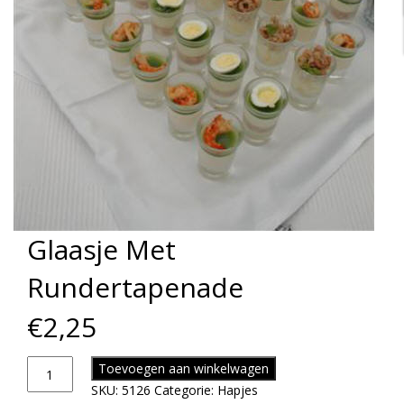
Glaasje Met
Rundertapenade
€
2,25
Toevoegen aan winkelwagen
SKU:
5126
Categorie:
Hapjes