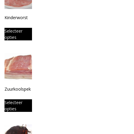
Kinderworst
Selecteer
opties
Zuurkoolspek
Selecteer
opties