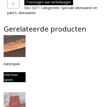
Toevoegen aan winkelwagen
SKU:
0211
Categorieën:
Speciale vleeswaren en
pate's
,
vleeswaren
Gerelateerde producten
Katenspek
Selecteer
opties