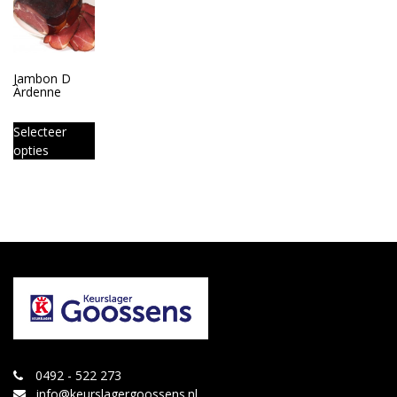
Jambon D
Àrdenne
Selecteer
opties
0492 - 522 273
info@keurslagergoossens.nl