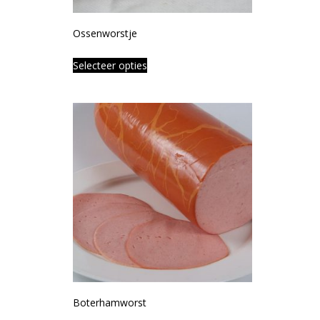
Ossenworstje
Selecteer opties
Boterhamworst