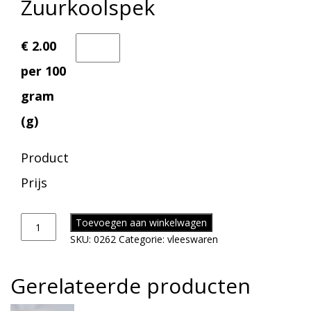
Zuurkoolspek
€ 2.00
per 100
gram
(g)
Product
Prijs
Toevoegen aan winkelwagen
SKU:
0262
Categorie:
vleeswaren
Gerelateerde producten