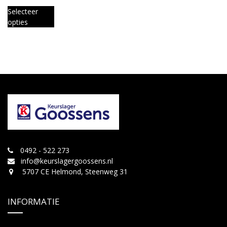
Selecteer
opties
0492 - 522 273
info@keurslagergoossens.nl
5707 CE Helmond, Steenweg 31
INFORMATIE