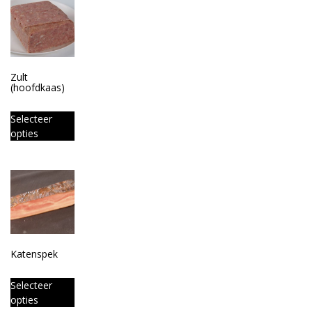
Zult
(hoofdkaas)
Selecteer
opties
Katenspek
Selecteer
opties