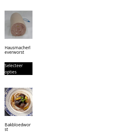
Hausmacherl
everworst
Selecteer
opties
Bakbloedwor
st