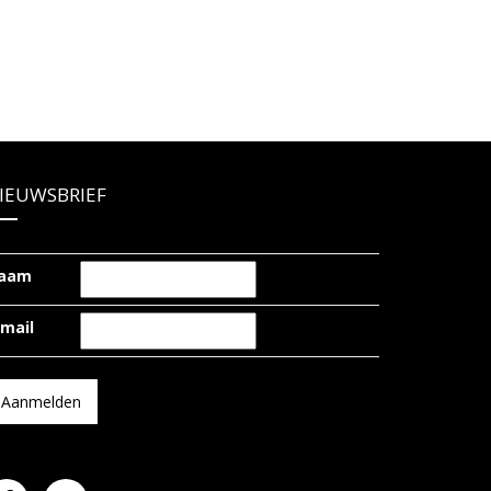
IEUWSBRIEF
aam
-mail