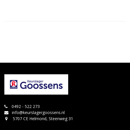
0492 - 522 273
info@keurslagergoossens.nl
5707 CE Helmond, Steenweg 31