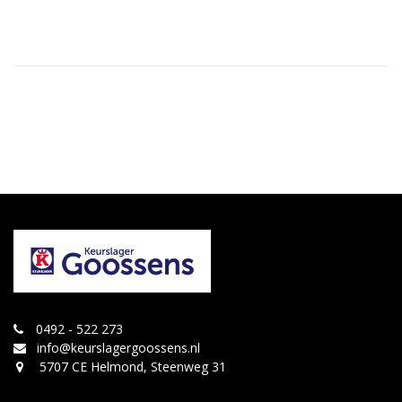
0492 - 522 273
info@keurslagergoossens.nl
5707 CE Helmond, Steenweg 31