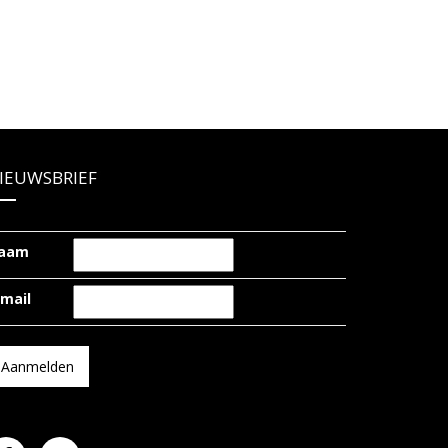
IEUWSBRIEF
aam
-mail