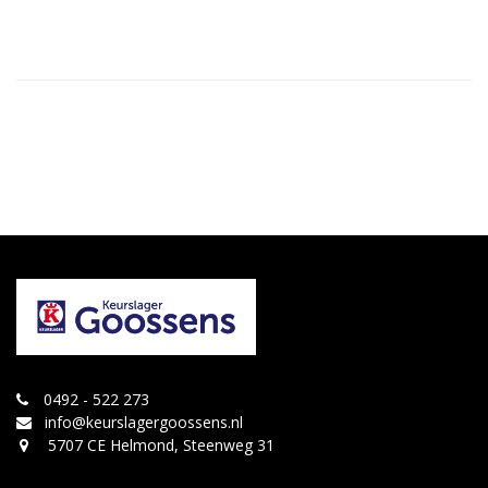
0492 - 522 273
info@keurslagergoossens.nl
5707 CE Helmond, Steenweg 31