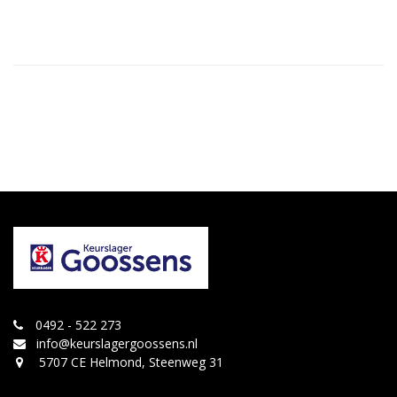
0492 - 522 273
info@keurslagergoossens.nl
5707 CE Helmond, Steenweg 31