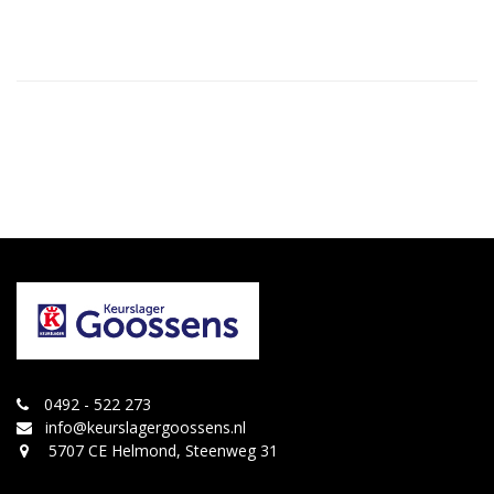
0492 - 522 273
info@keurslagergoossens.nl
5707 CE Helmond, Steenweg 31