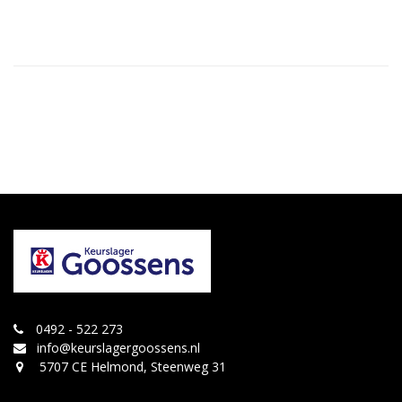
0492 - 522 273
info@keurslagergoossens.nl
5707 CE Helmond, Steenweg 31