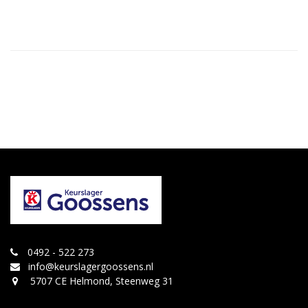
0492 - 522 273
info@keurslagergoossens.nl
5707 CE Helmond, Steenweg 31