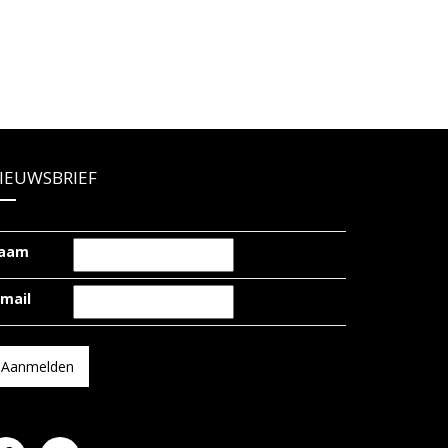
IEUWSBRIEF
aam
-mail