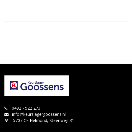
0492 - 522 273
info@keurslagergoossens.nl
5707 CE Helmond, Steenweg 31