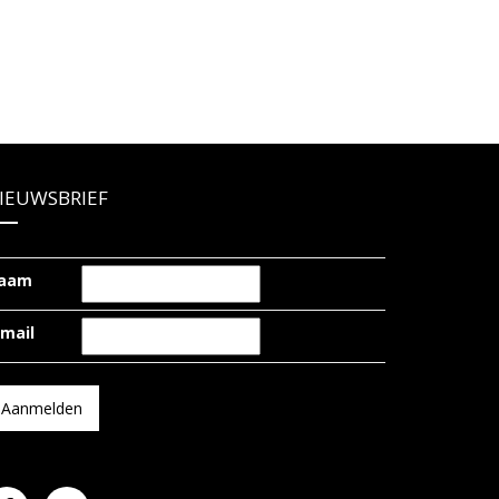
IEUWSBRIEF
aam
-mail