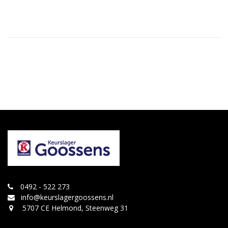
0492 - 522 273
info@keurslagergoossens.nl
5707 CE Helmond, Steenweg 31