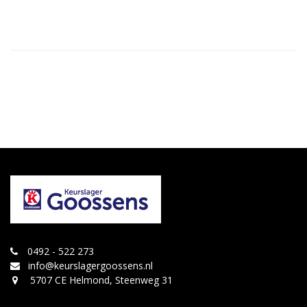
0492 - 522 273
info@keurslagergoossens.nl
5707 CE Helmond, Steenweg 31