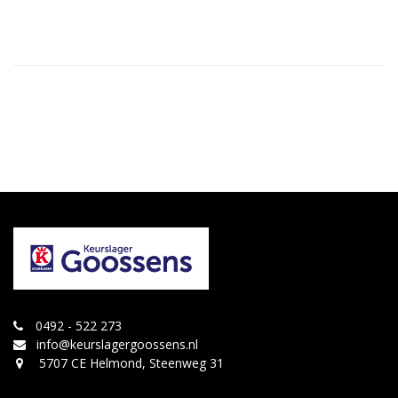
0492 - 522 273
info@keurslagergoossens.nl
5707 CE Helmond, Steenweg 31