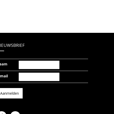
IEUWSBRIEF
aam
-mail