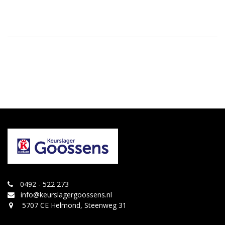
0492 - 522 273
info@keurslagergoossens.nl
5707 CE Helmond, Steenweg 31