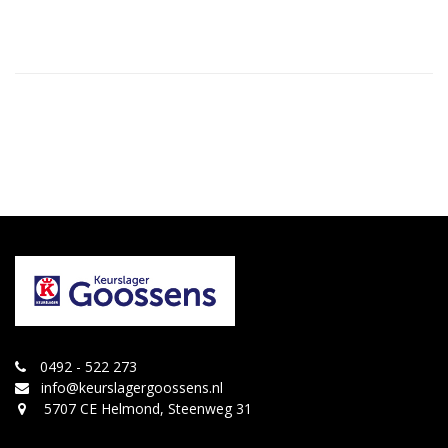
0492 - 522 273
info@keurslagergoossens.nl
5707 CE Helmond, Steenweg 31