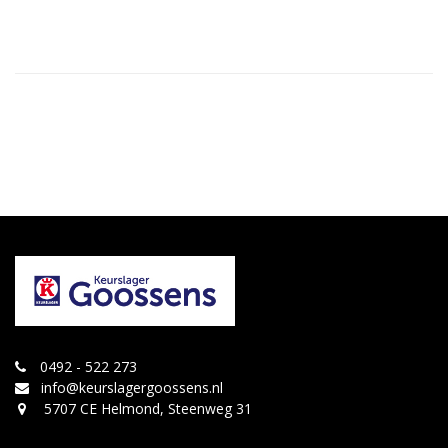
0492 - 522 273
info@keurslagergoossens.nl
5707 CE Helmond, Steenweg 31