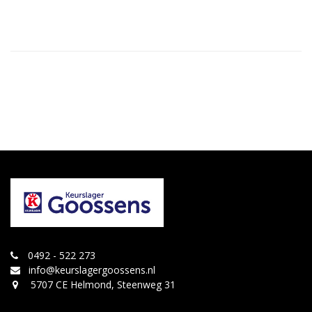
0492 - 522 273
info@keurslagergoossens.nl
5707 CE Helmond, Steenweg 31