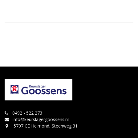
0492 - 522 273
info@keurslagergoossens.nl
5707 CE Helmond, Steenweg 31