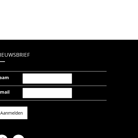
IEUWSBRIEF
aam
-mail