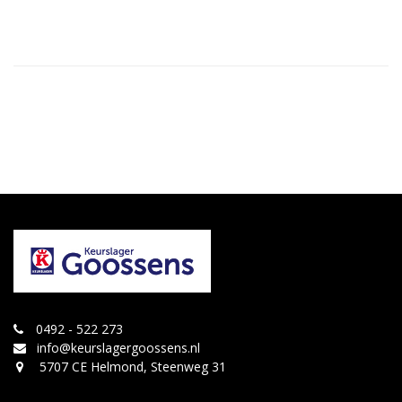
0492 - 522 273
info@keurslagergoossens.nl
5707 CE Helmond, Steenweg 31