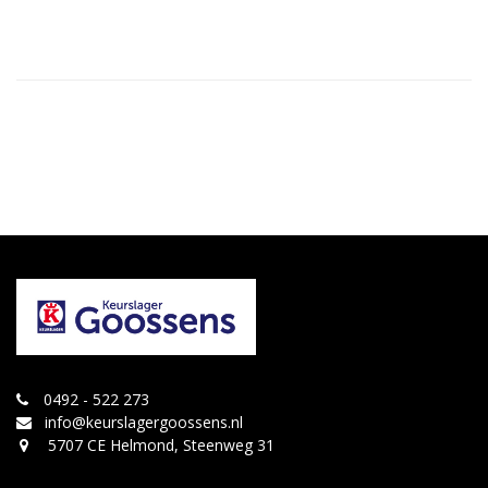
0492 - 522 273
info@keurslagergoossens.nl
5707 CE Helmond, Steenweg 31