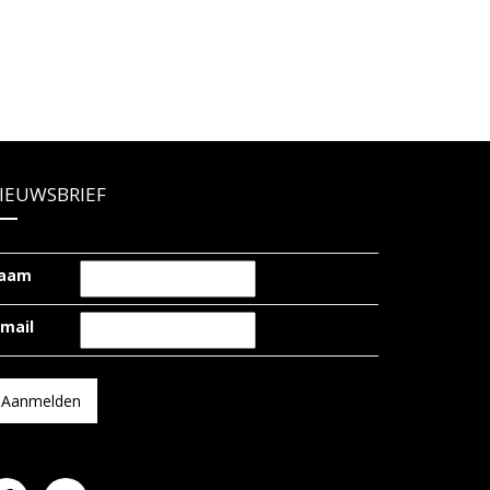
IEUWSBRIEF
aam
-mail