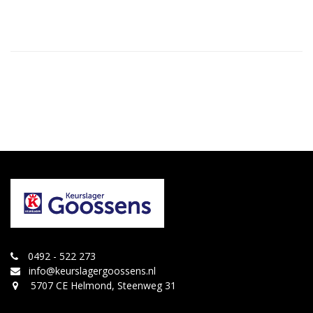
0492 - 522 273
info@keurslagergoossens.nl
5707 CE Helmond, Steenweg 31