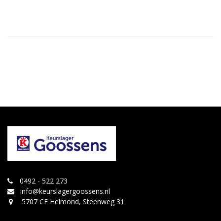
0492 - 522 273
info@keurslagergoossens.nl
5707 CE Helmond, Steenweg 31