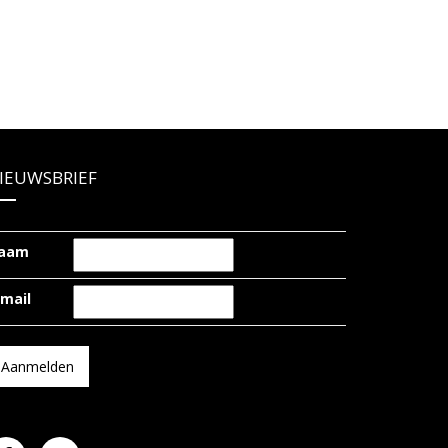
IEUWSBRIEF
aam
-mail