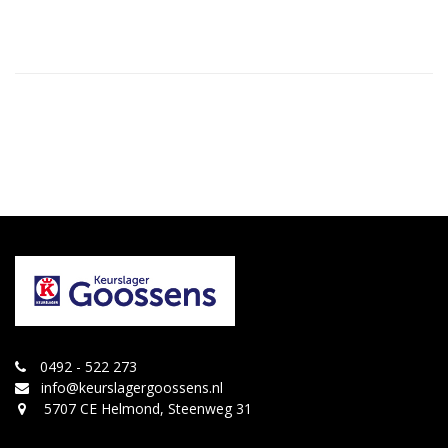
0492 - 522 273
info@keurslagergoossens.nl
5707 CE Helmond, Steenweg 31