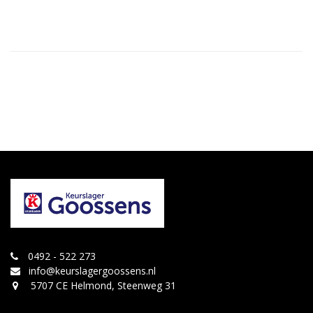
0492 - 522 273
info@keurslagergoossens.nl
5707 CE Helmond, Steenweg 31